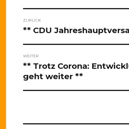
Beitragsnavigation
ZURÜCK
** CDU Jahreshauptversa
Vorheriger
Beitrag:
WEITER
** Trotz Corona: Entwick
Nächster
Beitrag:
geht weiter **