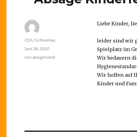
Liebe Kinder, lie
Autor
CDU Schoenau
leider sind wir
Veröffentlicht
Juni 28, 2020
Spielplatz im G
am
Kategorien
Uncategorized
Wir bedauern di
Hygienestandard
Wir hoffen auf I
Kinder und Fami