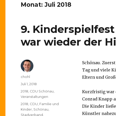
Monat:
Juli 2018
9. Kinderspielfe
war wieder der Hi
Schönau. Zuerst
Tag und viele K
Autor
chohl
Eltern und Groß
Veröffentlicht
Juli 1, 2018
am
Kategorien
2018
,
CDU Schönau
,
Kurzfristig war
Veranstaltungen
Conrad Knapp a
Schlagwörter
2018
,
CDU
,
Familie und
Die Kinder ließe
Kinder
,
Schönau
,
Künstler nahezu
Stadverband
,