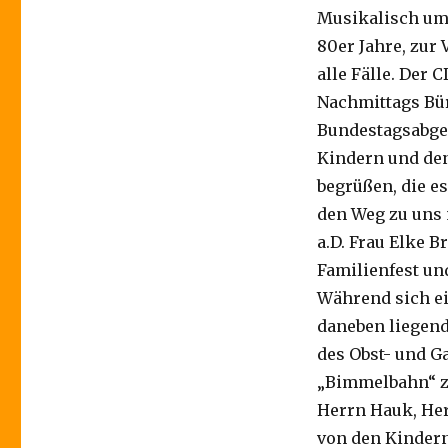
Musikalisch umr
80er Jahre, zur
alle Fälle. Der
Nachmittags Bür
Bundestagsabgeo
Kindern und den
begrüßen, die e
den Weg zu uns 
a.D. Frau Elke 
Familienfest und
Während sich ei
daneben liegend
des Obst- und G
„Bimmelbahn“ zu
Herrn Hauk, Her
von den Kindern