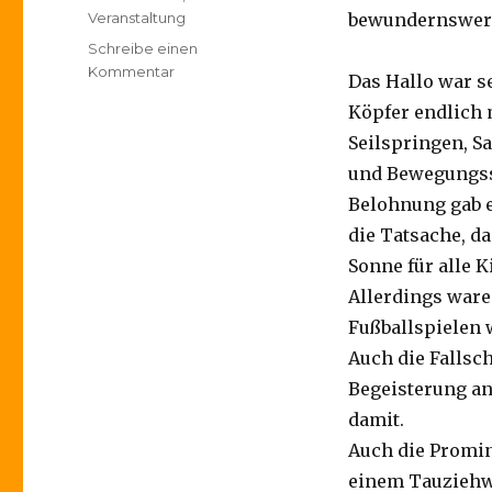
Veranstaltung
bewundernswert
Schreibe einen
zu
Kommentar
Das Hallo war s
9.
Köpfer endlich
Kinderspielfest
der
Seilspringen, 
CDU
und Bewegungss
Schönau
Belohnung gab e
war
wieder
die Tatsache, d
der
Sonne für alle Ki
Hit!
Allerdings ware
Fußballspielen
Auch die Fallsc
Begeisterung a
damit.
Auch die Promin
einem Tauziehwe