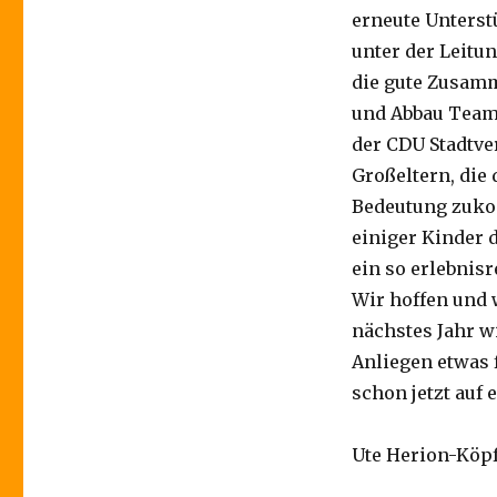
erneute Unters
unter der Leitu
die gute Zusamm
und Abbau Team 
der CDU Stadtve
Großeltern, die 
Bedeutung zuko
einiger Kinder 
ein so erlebnisr
Wir hoffen und 
nächstes Jahr wi
Anliegen etwas f
schon jetzt auf
Ute Herion-Köpf