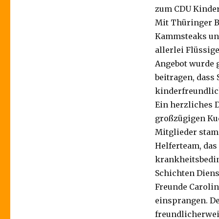
zum CDU Kinder-
Mit Thüringer B
Kammsteaks und
allerlei Flüssi
Angebot wurde 
beitragen, dass
kinderfreundlic
Ein herzliches 
großzügigen Kuc
Mitglieder stam
Helferteam, das
krankheitsbedin
Schichten Dienst
Freunde Carolin
einsprangen. De
freundlicherwei