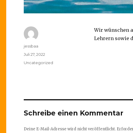
Wir wünschen a
Lehrern sowie d
Autor
jessbaa
Veröffentlicht
Juli 27, 2022
am
Kategorien
Uncategorized
Schreibe einen Kommentar
Deine E-Mail-Adresse wird nicht veröffentlicht.
Erforder