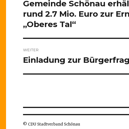
Gemeinde Schönau erhäl
Vorheriger
Beitrag:
rund 2.7 Mio. Euro zur E
„Oberes Tal“
WEITER
Einladung zur Bürgerfra
Nächster
Beitrag:
© CDU Stadtverband Schönau