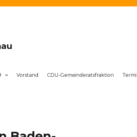
nau
9
Vorstand
CDU-Gemeinderatsfraktion
Term
n Baden-