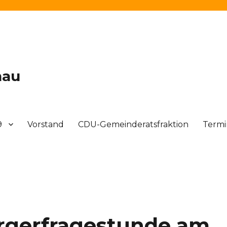
nau
9
Vorstand
CDU-Gemeinderatsfraktion
Term
ürgerfragestunde am