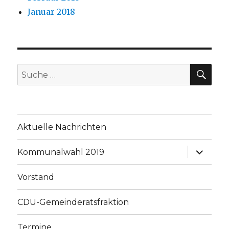
Januar 2018
SU
Suche
nach:
Aktuelle Nachrichten
Unterme
Kommunalwahl 2019
anzeige
Vorstand
CDU-Gemeinderatsfraktion
Termine